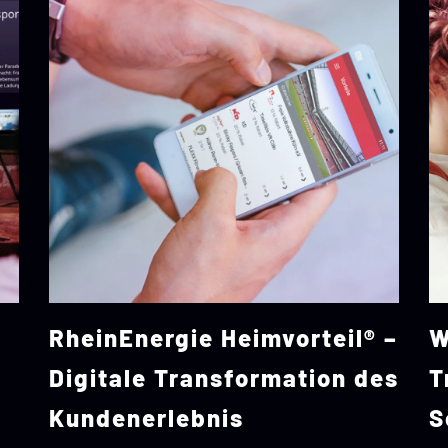
 –
Worksheet Go – Digitale
C
es
Transformation des
R
Schulunterrichts
d