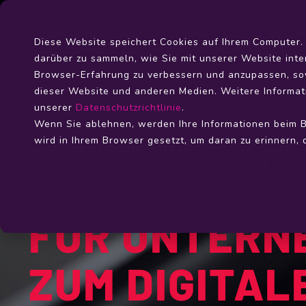
Skip
to
the
Diese Website speichert Cookies auf Ihrem Computer
main
darüber zu sammeln, wie Sie mit unserer Website inte
content.
Browser-Erfahrung zu verbessern und anzupassen, s
dieser Website und anderen Medien. Weitere Informat
unserer
Datenschutzrichtlinie
.
Wenn Sie ablehnen, werden Ihre Informationen beim Be
wird in Ihrem Browser gesetzt, um daran zu erinnern,
HYBRID APP AGENTUR
EFFIZIENTE 
FÜR UNTERNE
ZUM DIGITAL