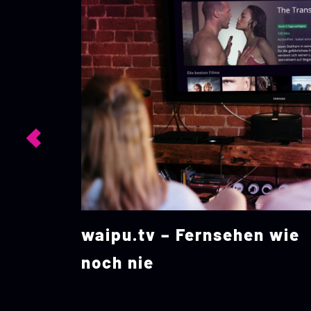
 wie
RheinEnergie Heimvorteil®
Digitale Transformation d
Kundenerlebnis